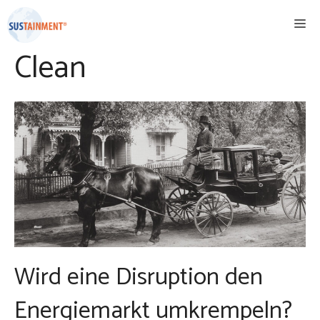
Zum
Me
Inhalt
springen
Clean
Wird eine Disruption den
Energiemarkt umkrempeln?